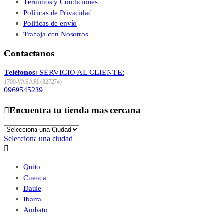
Términos y Condiciones
Políticas de Privacidad
Politicas de envío
Trabaja con Nosotros
Contactanos
Teléfonos:
SERVICIO AL CLIENTE:
1700-VASARI (827274)
0969545239

Encuentra tu tienda mas cercana
Selecciona una ciudad

Quito
Cuenca
Daule
Ibarra
Ambato