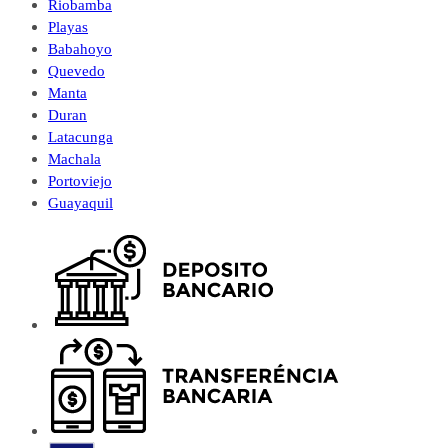
Riobamba
Playas
Babahoyo
Quevedo
Manta
Duran
Latacunga
Machala
Portoviejo
Guayaquil