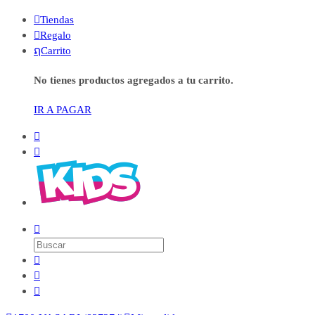

Tiendas

Regalo
ຐ
Carrito
No tienes productos agregados a tu carrito.
IR A PAGAR





