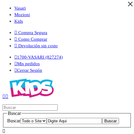
Vasari
Mozioni
Kids

Compra Segura

Como Comprar

Devolución sin costo

1700-VASARI (827274)

Mis pedidos

Cerrar Sesión


Buscar
Buscar
