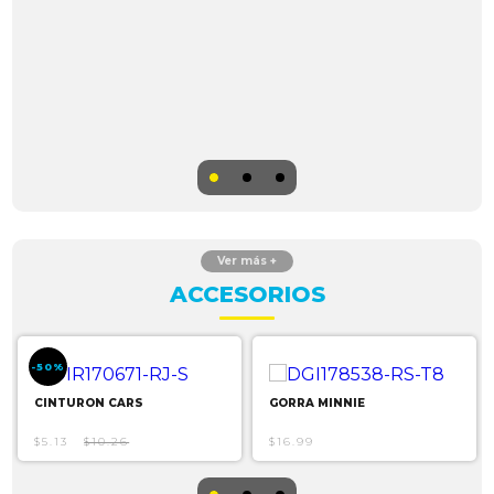
ACCESORIOS
-50%
CINTURON CARS
GORRA MINNIE
$5.13
$10.26
$16.99