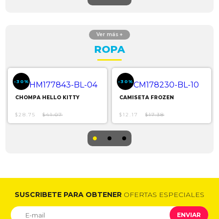
ROPA
-30%
-30%
CHOMPA HELLO KITTY
CAMISETA FROZEN
$28.75
$41.07
$12.17
$17.38
SUSCRIBETE PARA OBTENER
OFERTAS ESPECIALES
ENVIAR