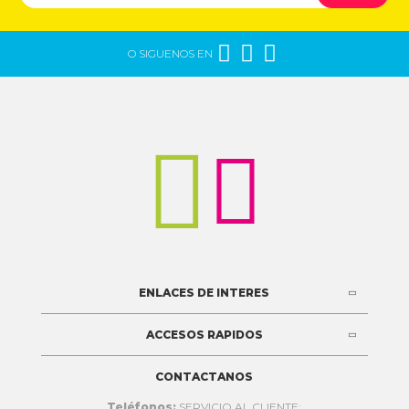



O SIGUENOS EN


ENLACES DE INTERES
ACCESOS RAPIDOS
CONTACTANOS
Teléfonos:
SERVICIO AL CLIENTE: