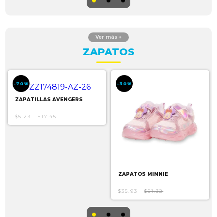
ZAPATOS
-70%
-30%
ZAPATILLAS AVENGERS
$5.23
$17.45
ZAPATOS MINNIE
$35.93
$51.32