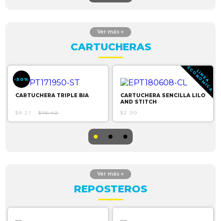
CARTUCHERAS
E
A
L
I
N
E
A
C
O
N
O
M
I
C
-50%
CARTUCHERA TRIPLE BIA
CARTUCHERA SENCILLA LILO
AND STITCH
$8.21
$16.42
$2.99
REPOSTEROS