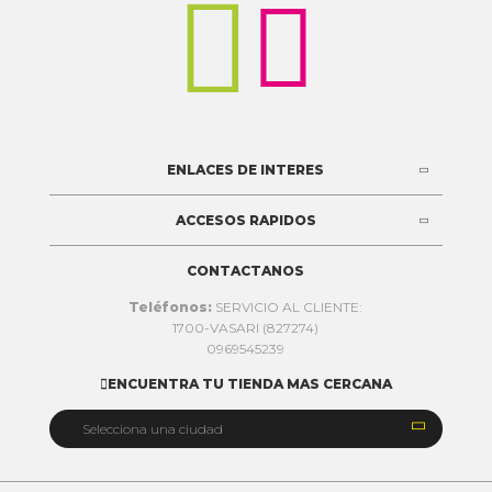


ENLACES DE INTERES
ACCESOS RAPIDOS
CONTACTANOS
Teléfonos:
SERVICIO AL CLIENTE:
1700-VASARI (827274)
0969545239
ENCUENTRA TU TIENDA MAS CERCANA


Selecciona una ciudad
Quito