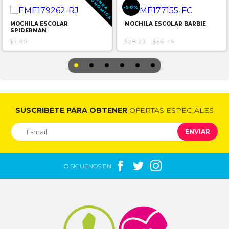
E
A
L
I
N
E
A
C
O
N
O
M
I
C
-50%
MOCHILA ESCOLAR
MOCHILA ESCOLAR BARBIE
SPIDERMAN
$7.99
$28.23
$56.46
SUSCRIBETE PARA OBTENER
OFERTAS ESPECIALES
ENVIAR



O SIGUENOS EN