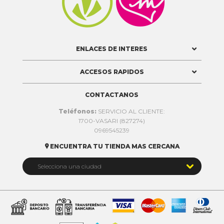


ENLACES DE INTERES
ACCESOS RAPIDOS
CONTACTANOS
Teléfonos:
SERVICIO AL CLIENTE:
1700-VASARI (827274)
0969545239
ENCUENTRA TU TIENDA MAS CERCANA


Selecciona una ciudad
Quito
Cuenca
Daule