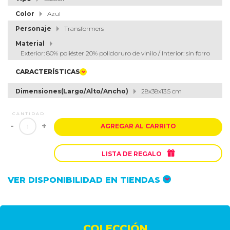
Color
Azul
Personaje
Transformers
Material
Exterior: 80% poliéster 20% policloruro de vinilo / Interior: sin forro
CARACTERÍSTICAS
Dimensiones(Largo/Alto/Ancho)
28x38x13.5 cm
CANTIDAD
-
+
AGREGAR AL CARRITO

LISTA DE REGALO
VER DISPONIBILIDAD EN TIENDAS
COLECCIÓN