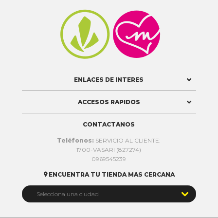


ENLACES DE INTERES
ACCESOS RAPIDOS
CONTACTANOS
Teléfonos:
SERVICIO AL CLIENTE:
1700-VASARI (827274)
0969545239
ENCUENTRA TU TIENDA MAS CERCANA


Selecciona una ciudad
Quito