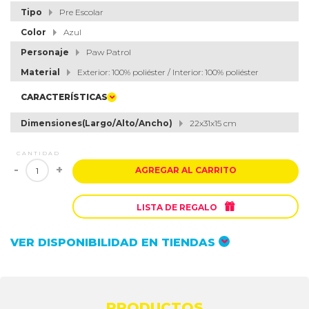
Tipo
Pre Escolar
Color
Azul
Personaje
Paw Patrol
Material
Exterior: 100% poliéster / Interior: 100% poliéster
CARACTERÍSTICAS
Dimensiones(Largo/Alto/Ancho)
22x31x15 cm
CANTIDAD
-
+
AGREGAR AL CARRITO

LISTA DE REGALO
VER DISPONIBILIDAD EN TIENDAS
PRODUCTOS