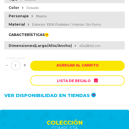
Color
Rosado
Personaje
Basica
Material
Exterior: 100% Poliéster / Interior: Sin Forro
CARACTERÍSTICAS
Dimensiones(Largo/Alto/Ancho)
40x28x12 cm
CANTIDAD
-
+
AGREGAR AL CARRITO

LISTA DE REGALO
VER DISPONIBILIDAD EN TIENDAS
COLECCIÓN
COMPLETA