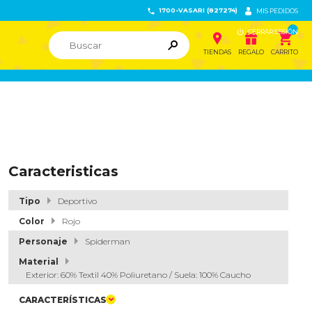
1700-VASARI (827274)


MIS PEDIDOS

CERRAR SESIÓN


ຐ

TIENDAS
REGALO
CARRITO
Caracteristicas
Tipo
Deportivo
Color
Rojo
Personaje
Spiderman
Material
Exterior: 60% Textil 40% Poliuretano / Suela: 100% Caucho
CARACTERÍSTICAS