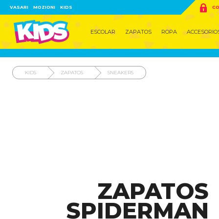

VASARI
MOZIONI
KIDS
CO
ESCOLAR
ZAPATOS
ROPA
ACCESORIO
KIDS
ZAPATOS
SNEAKERS
ZAPATOS
SPIDERMAN