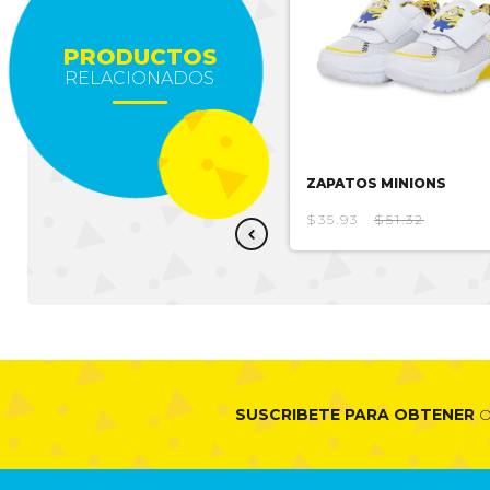
PRODUCTOS
RELACIONADOS
ZAPATOS TRANSFORMERS
ZAPATOS MINIONS
$22.31
$44.63
$35.93
$51.32
SUSCRIBETE PARA OBTENER
O