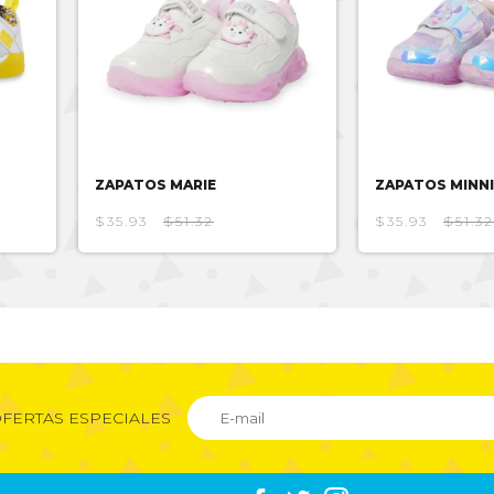
ZAPATOS MARIE
ZAPATOS MINNI
$35.93
$51.32
$35.93
$51.32
FERTAS ESPECIALES