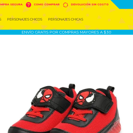


MPRA SEGURA
COMO COMPRAR
DEVOLUCIÓN SIN COSTO
S
PERSONAJES CHICOS
PERSONAJES CHICAS
ENVÍO GRATIS POR COMPRAS MAYORES A $30