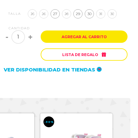
25
26
27
28
29
30
31
32
TALLA
CANTIDAD
-
+
AGREGAR AL CARRITO

LISTA DE REGALO
VER DISPONIBILIDAD EN TIENDAS
-30%
-30%