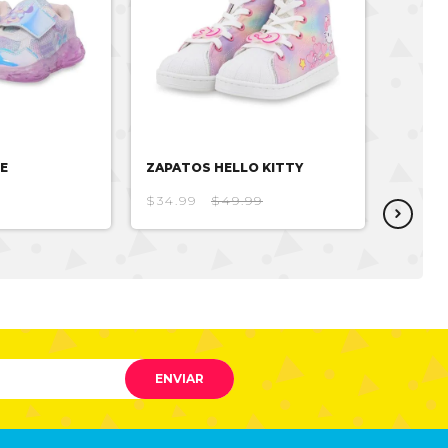
E
ZAPATOS HELLO KITTY
ZAPAT
$34.99
$49.99
$35.93
ENVIAR