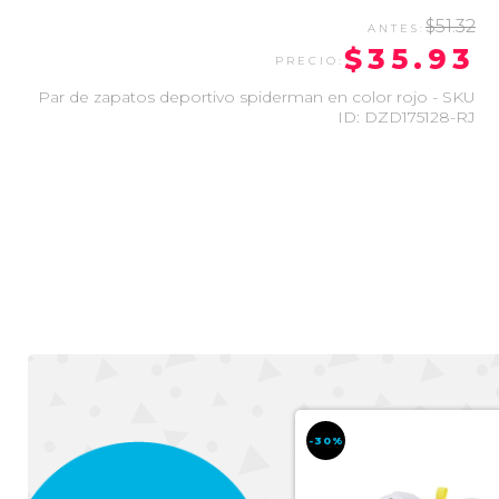
$51.32
$35.93
Par de zapatos deportivo spiderman en color rojo - SKU
ID: DZD175128-RJ
-50%
-30%