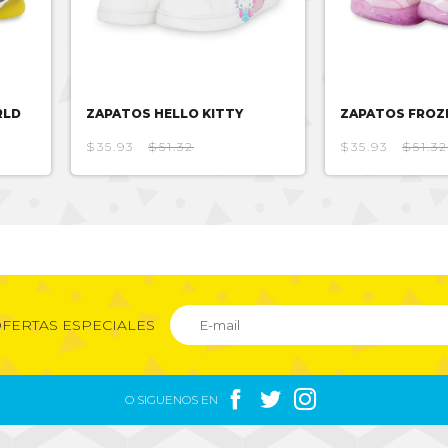
RLD
ZAPATOS HELLO KITTY
ZAPATOS FROZ
$35.93
$51.32
$35.93
$51.32
FERTAS ESPECIALES



O SIGUENOS EN