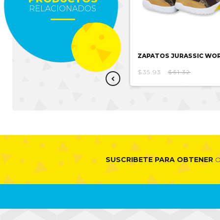
RELACIONADOS
ZAPATOS MOZIONI
ZAPATOS JURASSIC WO
$31.24
$44.63
$35.93
$51.32
SUSCRIBETE PARA OBTENER
O