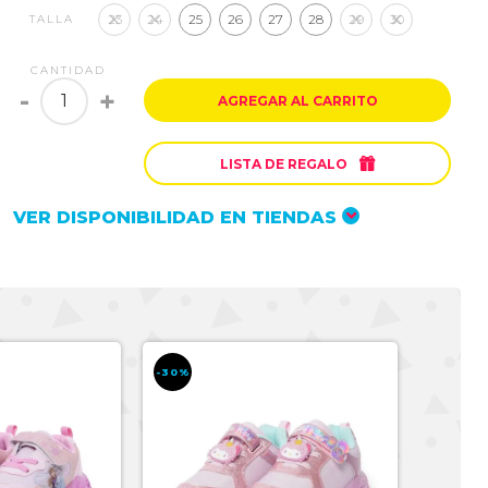
23
24
25
26
27
28
29
30
TALLA
CANTIDAD
-
+
AGREGAR AL CARRITO

LISTA DE REGALO
VER DISPONIBILIDAD EN TIENDAS
-30%
-30%