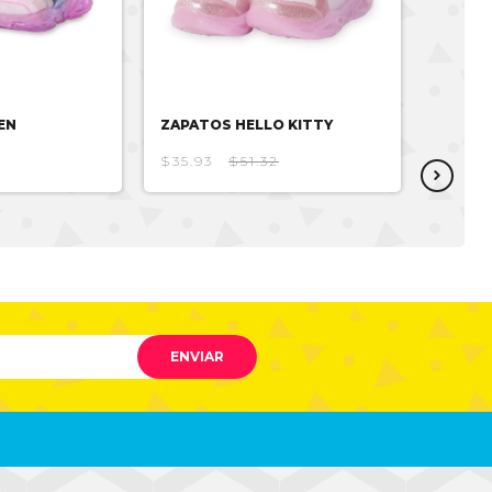
EN
ZAPATOS HELLO KITTY
ZAPAT
$35.93
$51.32
$35.93
ENVIAR