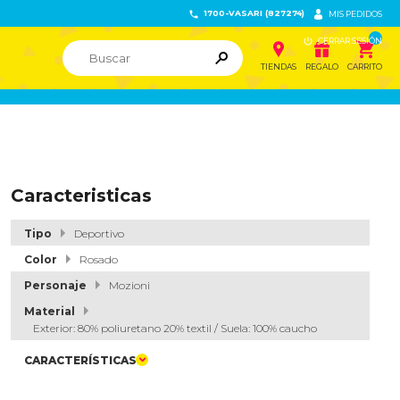
1700-VASARI (827274)


MIS PEDIDOS

CERRAR SESIÓN


ຐ

TIENDAS
REGALO
CARRITO
Caracteristicas
Tipo
Deportivo
Color
Rosado
Personaje
Mozioni
Material
Exterior: 80% poliuretano 20% textil / Suela: 100% caucho
CARACTERÍSTICAS