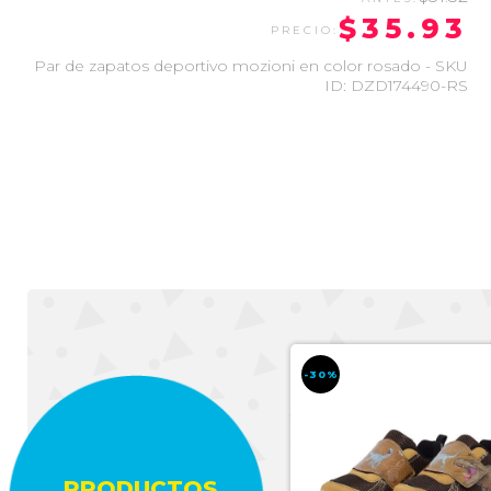
$35.93
Par de zapatos deportivo mozioni en color rosado - SKU
ID: DZD174490-RS
-30%
-30%
PRODUCTOS