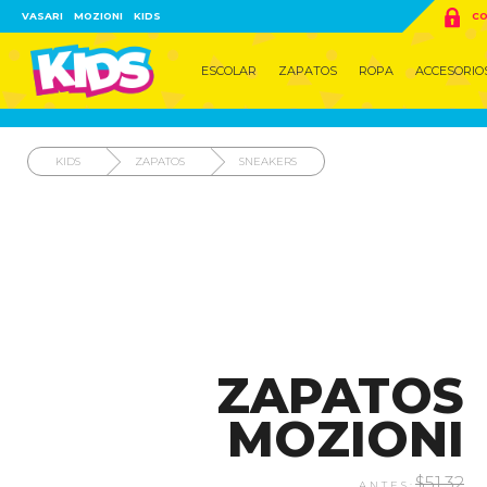

VASARI
MOZIONI
KIDS
CO
ESCOLAR
ZAPATOS
ROPA
ACCESORIO
KIDS
ZAPATOS
SNEAKERS
ZAPATOS
MOZIONI
$51.32