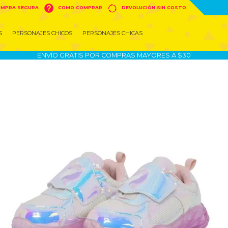


MPRA SEGURA
COMO COMPRAR
DEVOLUCIÓN SIN COSTO
S
PERSONAJES CHICOS
PERSONAJES CHICAS
ENVÍO GRATIS POR COMPRAS MAYORES A $30