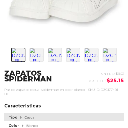
ZAPATOS
$35.93
SPIDERMAN
$25.15
Par de zapatos casual spiderman en color blanco - SKU ID: DZC177491-
BL
Caracteristicas
Tipo
Casual
Color
Blanco