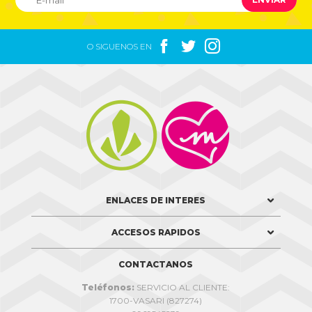



O SIGUENOS EN


ENLACES DE INTERES
ACCESOS RAPIDOS
CONTACTANOS
Teléfonos:
SERVICIO AL CLIENTE:
1700-VASARI (827274)