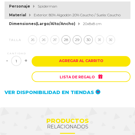
Personaje
Spiderman
Material
Exterior: 80% Algodón 20% Caucho / Suela: Caucho
Dimensiones(Largo/Alto/Ancho)
20x8x8 cm
25
26
27
28
29
30
31
32
TALLA
CANTIDAD
-
+
AGREGAR AL CARRITO

LISTA DE REGALO
VER DISPONIBILIDAD EN TIENDAS
PRODUCTOS
RELACIONADOS