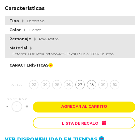
Caracteristicas
Tipo
Deportivo
Color
Blanco
Personaje
Paw Patrol
Material
Exterior: 60% Poliuretano 40% Textil / Suela: 100% Caucho
CARACTERÍSTICAS
23
24
25
26
27
28
29
30
TALLA
CANTIDAD
-
+
AGREGAR AL CARRITO

LISTA DE REGALO
VER DISPONIBILIDAD EN TIENDAS