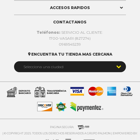
ACCESOS RAPIDOS
CONTACTANOS
Teléfonos:
SERVICIO AL CLIENTE:
1700-VASARI (827274)
0969545239
ENCUENTRA TU TIENDA MAS CERCANA


Selecciona una ciudad
Quito
Cuenca
Daule
Ibarra
Ambato
PAGINA SEGURA:
| © COPYRIGHT 2025. TODOS LOS DERECHOS RESERVADOS A GRUPO PALMON | EMPOWERED BY:
Riobamba