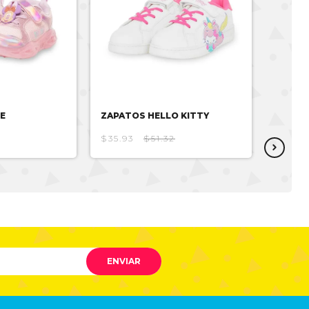
E
ZAPATOS HELLO KITTY
ZAPAT
$35.93
$51.32
$25.15
ENVIAR