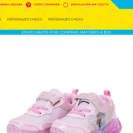


MPRA SEGURA
COMO COMPRAR
DEVOLUCIÓN SIN COSTO
S
PERSONAJES CHICOS
PERSONAJES CHICAS
ENVÍO GRATIS POR COMPRAS MAYORES A $30