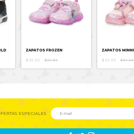
RLD
ZAPATOS FROZEN
ZAPATOS MINNI
$35.93
$51.32
$35.93
$51.32
FERTAS ESPECIALES