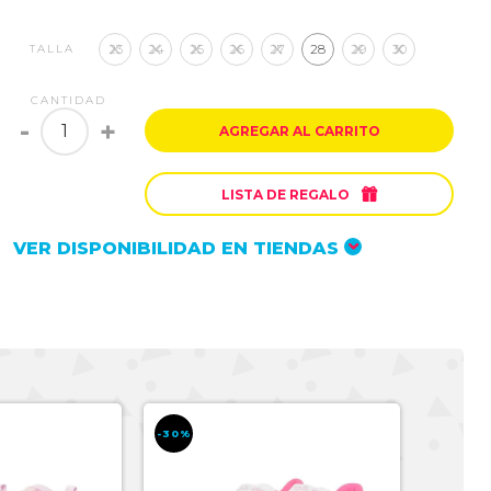
23
24
25
26
27
28
29
30
TALLA
CANTIDAD
-
+
AGREGAR AL CARRITO

LISTA DE REGALO
VER DISPONIBILIDAD EN TIENDAS
-30%
-30%