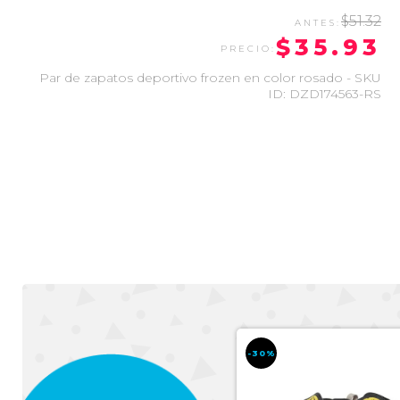
$51.32
$35.93
Par de zapatos deportivo frozen en color rosado - SKU
ID: DZD174563-RS
-30%
-30%