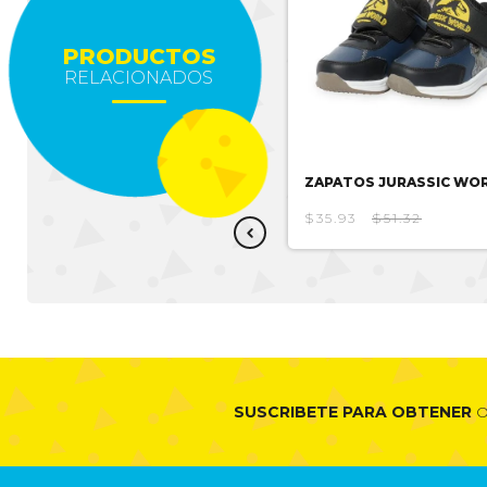
PRODUCTOS
RELACIONADOS
ZAPATOS MINNIE
ZAPATOS JURASSIC WO
$31.24
$44.63
$35.93
$51.32
SUSCRIBETE PARA OBTENER
O