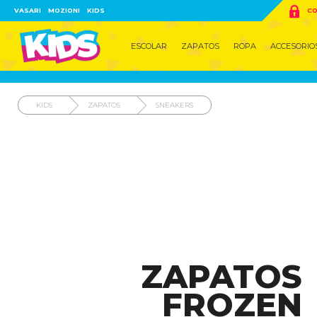

VASARI
MOZIONI
KIDS
CO
ESCOLAR
ZAPATOS
ROPA
ACCESORIO
KIDS
ZAPATOS
SNEAKERS
ZAPATOS
FROZEN