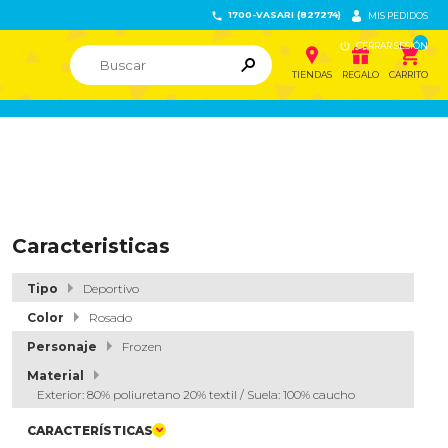
1700-VASARI (827274)


MIS PEDIDOS

CERRAR SESIÓN


ຐ

TIENDAS
REGALO
CARRITO
Caracteristicas
Tipo
Deportivo
Color
Rosado
Personaje
Frozen
Material
Exterior: 80% poliuretano 20% textil / Suela: 100% caucho
CARACTERÍSTICAS