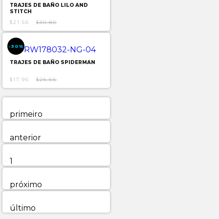
TRAJES DE BAÑO LILO AND
STITCH
$21.56
$30.80
-30%
TRAJES DE BAÑO SPIDERMAN
$17.96
$25.66
primeiro
anterior
1
próximo
último