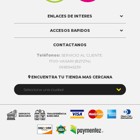
ENLACES DE INTERES
ACCESOS RAPIDOS
CONTACTANOS
Teléfonos:
SERVICIO AL CLIENTE:
1700-VASARI (827274)
0969545239
ENCUENTRA TU TIENDA MAS CERCANA


Selecciona una ciudad
Quito
Cuenca
Daule
Ibarra