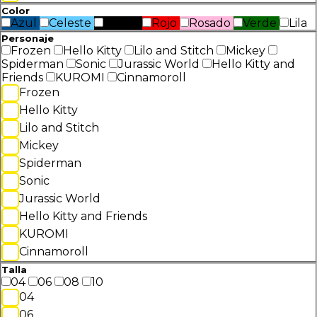
Color
Azul
Celeste
Negro
Rojo
Rosado
Verde
Lila
Personaje
Frozen
Hello Kitty
Lilo and Stitch
Mickey
Spiderman
Sonic
Jurassic World
Hello Kitty and
Friends
KUROMI
Cinnamoroll
Frozen
Hello Kitty
Lilo and Stitch
Mickey
Spiderman
Sonic
Jurassic World
Hello Kitty and Friends
KUROMI
Cinnamoroll
Talla
04
06
08
10
04
06