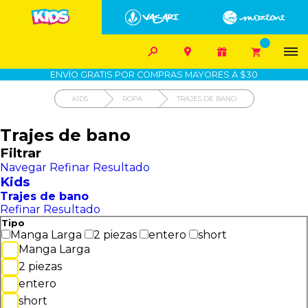


1700-VASARI (827274)
MIS PEDIDOS









COMPRA SEGURA
COMO COMPRAR
DEVOLUCIÓN SIN COSTO
ENVÍO GRATIS POR COMPRAS MAYORES A $30
KIDS
ROPA
TRAJES DE BANO
Trajes de bano
Filtrar
Navegar
Refinar Resultado
Kids
Trajes de bano
Refinar Resultado
Tipo
Manga Larga
2 piezas
entero
short
Manga Larga
2 piezas
entero
short