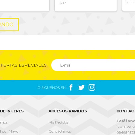
$13
$19
ANDO
FERTAS ESPECIALES



O SIGUENOS EN
DE INTERES
ACCESOS RAPIDOS
CONTAC
Teléfono
omos
Mis Pedidos
1700-VASA
l por Mayor
Contáctanos
09695452