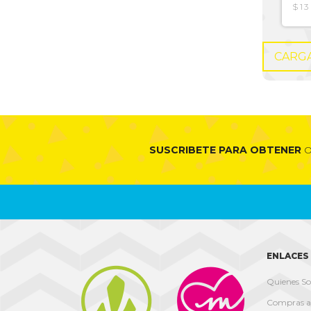
$13
CARG
SUSCRIBETE PARA OBTENER
O
ENLACES 


Quienes S
Compras a