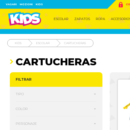

VASARI
MOZIONI
KIDS
CO
ESCOLAR
ZAPATOS
ROPA
ACCESORIO
KIDS
ESCOLAR
CARTUCHERAS
CARTUCHERAS
FILTRAR
TIPO
COLOR
PERSONAJE