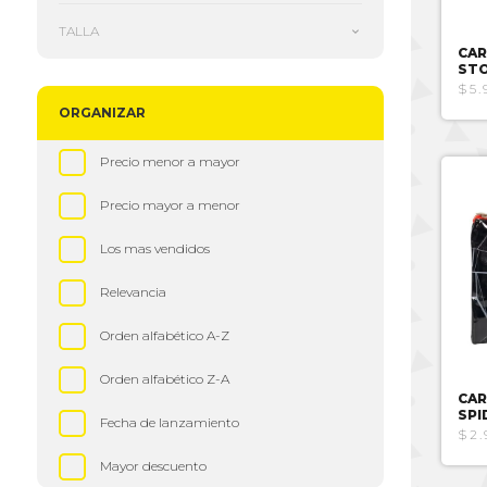
TALLA
CAR
ST
$5.
ORGANIZAR
Precio menor a mayor
Precio mayor a menor
Los mas vendidos
Relevancia
Orden alfabético A-Z
Orden alfabético Z-A
CAR
SPI
Fecha de lanzamiento
$2.
Mayor descuento