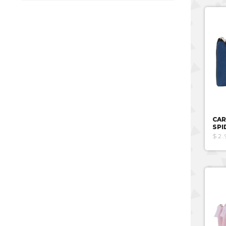
CAR
SPI
$2.