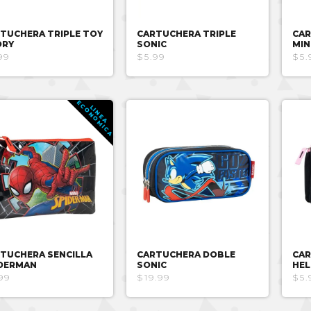
TUCHERA TRIPLE TOY
CARTUCHERA TRIPLE
CAR
ORY
SONIC
MIN
99
$5.99
$5.
E
A
L
I
N
E
A
C
O
N
O
M
I
C
TUCHERA SENCILLA
CARTUCHERA DOBLE
CAR
DERMAN
SONIC
HEL
99
$19.99
$5.