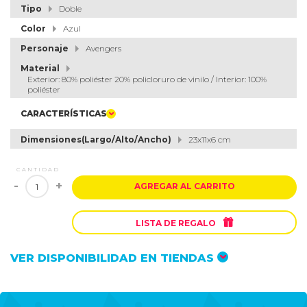
Tipo
Doble
Color
Azul
Personaje
Avengers
Material
Exterior: 80% poliéster 20% policloruro de vinilo / Interior: 100%
poliéster
CARACTERÍSTICAS
Dimensiones(Largo/Alto/Ancho)
23x11x6 cm
CANTIDAD
-
+
AGREGAR AL CARRITO

LISTA DE REGALO
VER DISPONIBILIDAD EN TIENDAS