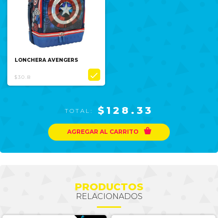
LONCHERA AVENGERS

$30.8
$128.33
TOTAL:

AGREGAR AL CARRITO
PRODUCTOS
RELACIONADOS