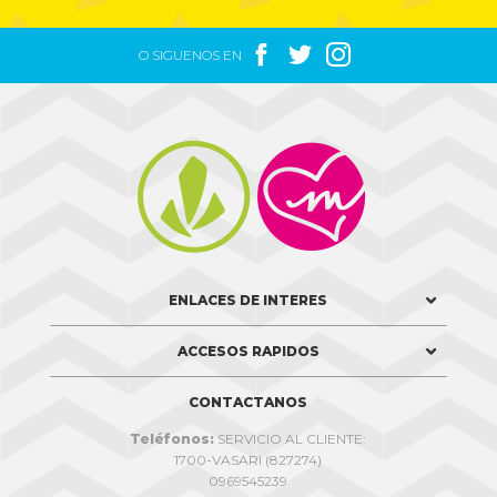



O SIGUENOS EN


ENLACES DE INTERES
ACCESOS RAPIDOS
CONTACTANOS
Teléfonos:
SERVICIO AL CLIENTE:
1700-VASARI (827274)
0969545239