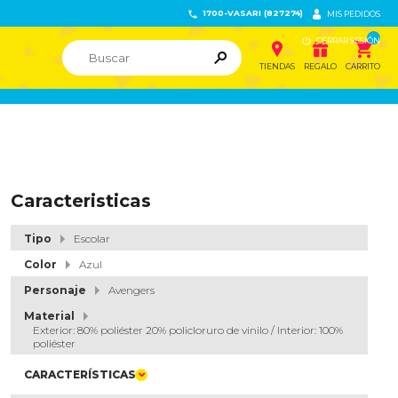
1700-VASARI (827274)


MIS PEDIDOS

CERRAR SESIÓN


ຐ

TIENDAS
REGALO
CARRITO
Caracteristicas
Tipo
Escolar
Color
Azul
Personaje
Avengers
Material
Exterior: 80% poliéster 20% policloruro de vinilo / Interior: 100%
poliéster
CARACTERÍSTICAS