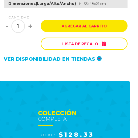
Dimensiones(Largo/Alto/Ancho)
33x48x21 cm
CANTIDAD
-
+
AGREGAR AL CARRITO

LISTA DE REGALO
VER DISPONIBILIDAD EN TIENDAS
COLECCIÓN
COMPLETA
$128.33
TOTAL: