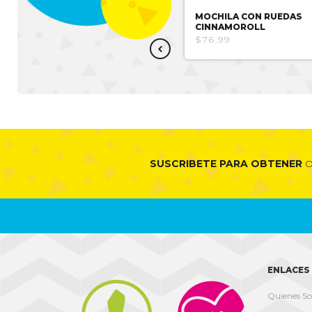
MOCHILA CON RUEDAS
MOCHILA CON RUEDAS
MICKEY
CINNAMOROLL
$16.51
$76.99
SUSCRIBETE PARA OBTENER
O
ENLACES 
Quienes S