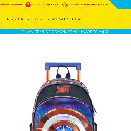


MPRA SEGURA
COMO COMPRAR
DEVOLUCIÓN SIN COSTO
S
PERSONAJES CHICOS
PERSONAJES CHICAS
ENVÍO GRATIS POR COMPRAS MAYORES A $30