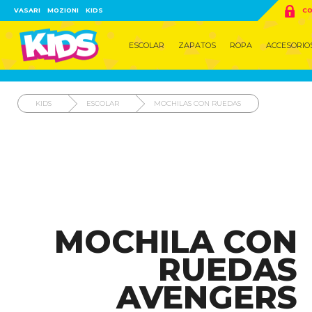

VASARI
MOZIONI
KIDS
CO
ESCOLAR
ZAPATOS
ROPA
ACCESORIO
KIDS
ESCOLAR
MOCHILAS CON RUEDAS
MOCHILA CON
RUEDAS
AVENGERS