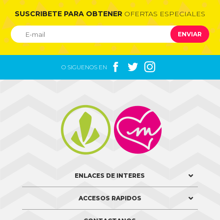
SUSCRIBETE PARA OBTENER
OFERTAS ESPECIALES
ENVIAR



O SIGUENOS EN


ENLACES DE INTERES
ACCESOS RAPIDOS