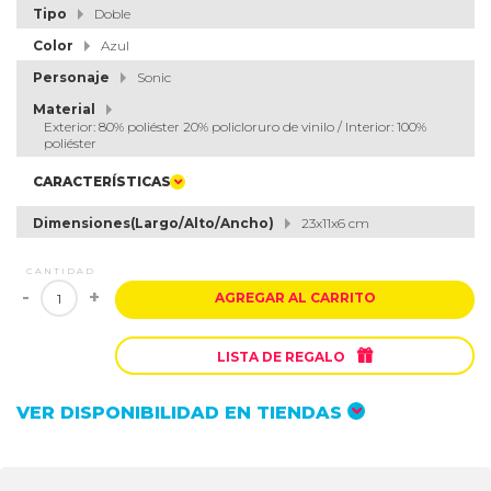
Tipo
Doble
Color
Azul
Personaje
Sonic
Material
Exterior: 80% poliéster 20% policloruro de vinilo / Interior: 100%
poliéster
CARACTERÍSTICAS
Dimensiones(Largo/Alto/Ancho)
23x11x6 cm
CANTIDAD
-
+
AGREGAR AL CARRITO

LISTA DE REGALO
VER DISPONIBILIDAD EN TIENDAS