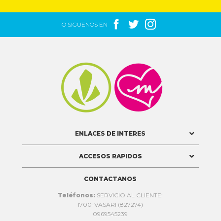



O SIGUENOS EN


ENLACES DE INTERES
ACCESOS RAPIDOS
CONTACTANOS
Teléfonos:
SERVICIO AL CLIENTE:
1700-VASARI (827274)
0969545239