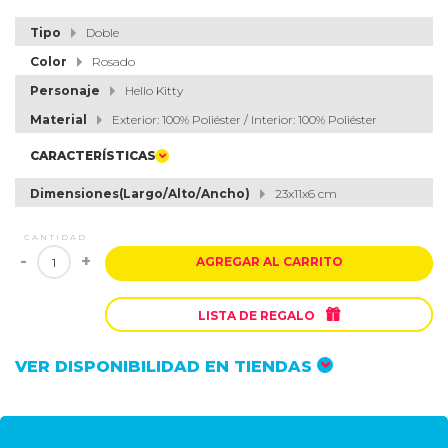
Tipo
Doble
Color
Rosado
Personaje
Hello Kitty
Material
Exterior: 100% Poliéster / Interior: 100% Poliéster
CARACTERÍSTICAS
Dimensiones(Largo/Alto/Ancho)
23x11x6 cm
CANTIDAD
-
+
AGREGAR AL CARRITO

LISTA DE REGALO
VER DISPONIBILIDAD EN TIENDAS