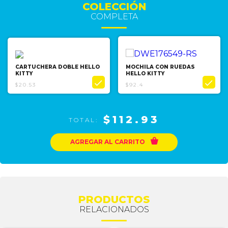
COLECCIÓN
COMPLETA
CARTUCHERA DOBLE HELLO
MOCHILA CON RUEDAS
KITTY
HELLO KITTY


$20.53
$92.4
$112.93
TOTAL:

AGREGAR AL CARRITO
PRODUCTOS
RELACIONADOS