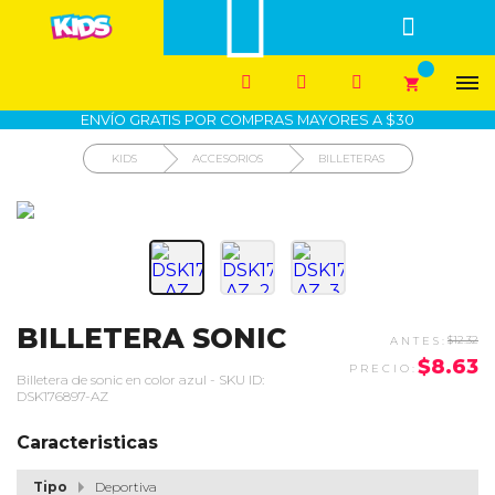


1700-VASARI (827274)
MIS PEDIDOS





COMPRA SEGURA
COMO COMPRAR
DEVOLUCIÓN SIN COSTO




ENVÍO GRATIS POR COMPRAS MAYORES A $30
KIDS
ACCESORIOS
BILLETERAS
BILLETERA SONIC
$12.32
$8.63
Billetera de sonic en color azul - SKU ID:
DSK176897-AZ
Caracteristicas
Tipo
Deportiva