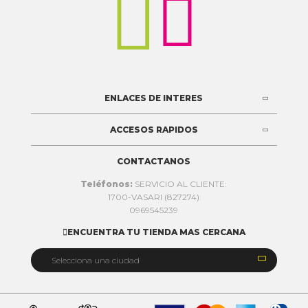


ENLACES DE INTERES
ACCESOS RAPIDOS
CONTACTANOS
Teléfonos:
SERVICIO AL CLIENTE:
1700-VASARI (827274)
0969545239
ENCUENTRA TU TIENDA MAS CERCANA


Selecciona una ciudad
Quito