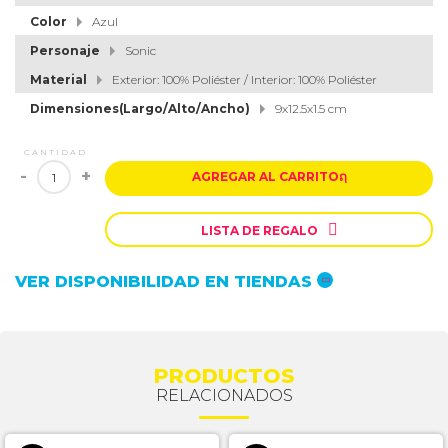
Color
Azul
Personaje
Sonic
Material
Exterior: 100% Poliéster / Interior: 100% Poliéster
Dimensiones(Largo/Alto/Ancho)
9x12.5x1.5 cm
CANTIDAD
-
+
AGREGAR AL CARRITO
ຐ

LISTA DE REGALO
VER DISPONIBILIDAD EN TIENDAS
PRODUCTOS
RELACIONADOS