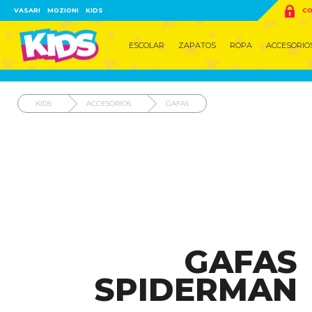

VASARI
MOZIONI
KIDS
CO
ESCOLAR
ZAPATOS
ROPA
ACCESORIO
KIDS
ACCESORIOS
GAFAS
GAFAS
SPIDERMAN