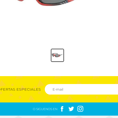
FERTAS ESPECIALES



O SIGUENOS EN