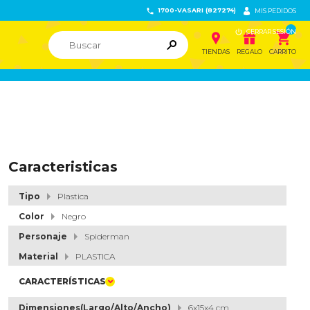
1700-VASARI (827274)


MIS PEDIDOS

CERRAR SESIÓN


ຐ

TIENDAS
REGALO
CARRITO
Caracteristicas
Tipo
Plastica
Color
Negro
Personaje
Spiderman
Material
PLASTICA
CARACTERÍSTICAS
Dimensiones(Largo/Alto/Ancho)
6x15x4 cm