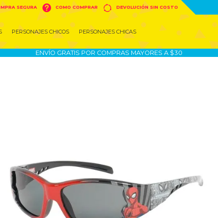


MPRA SEGURA
COMO COMPRAR
DEVOLUCIÓN SIN COSTO
S
PERSONAJES CHICOS
PERSONAJES CHICAS
ENVÍO GRATIS POR COMPRAS MAYORES A $30