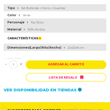
Tipo
Set Bufanda + Gorro + Guantes
Color
Verde
Personaje
Toy Story
Material
100% Acrílico
CARACTERÍSTICAS
Dimensiones(Largo/Alto/Ancho)
22x32x6 cm
CANTIDAD
-
+
AGREGAR AL CARRITO

LISTA DE REGALO
VER DISPONIBILIDAD EN TIENDAS