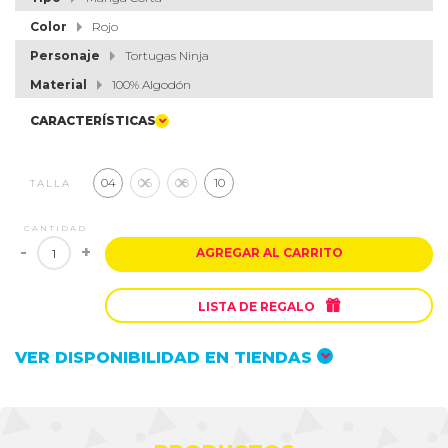
Color
Rojo
Personaje
Tortugas Ninja
Material
100% Algodón
CARACTERÍSTICAS
04
06
08
10
TALLA
CANTIDAD
-
+
AGREGAR AL CARRITO

LISTA DE REGALO
VER DISPONIBILIDAD EN TIENDAS