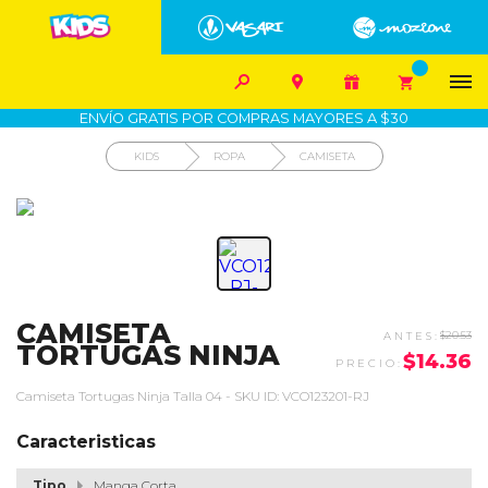


1700-VASARI (827274)
MIS PEDIDOS









COMPRA SEGURA
COMO COMPRAR
DEVOLUCIÓN SIN COSTO
ENVÍO GRATIS POR COMPRAS MAYORES A $30
KIDS
ROPA
CAMISETA
CAMISETA
$20.53
TORTUGAS NINJA
$14.36
Camiseta Tortugas Ninja Talla 04 - SKU ID: VCO123201-RJ
Caracteristicas
Tipo
Manga Corta