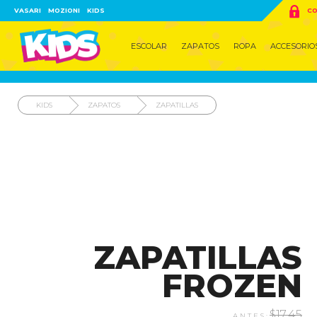

VASARI
MOZIONI
KIDS
CO
ESCOLAR
ZAPATOS
ROPA
ACCESORIO
KIDS
ZAPATOS
ZAPATILLAS
ZAPATILLAS
FROZEN
$17.45