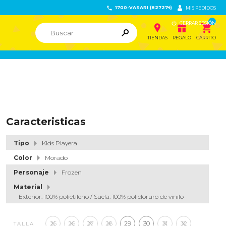
1700-VASARI (827274)


MIS PEDIDOS

CERRAR SESIÓN


ຐ

TIENDAS
REGALO
CARRITO
Caracteristicas
Tipo
Kids Playera
Color
Morado
Personaje
Frozen
Material
Exterior: 100% polietileno / Suela: 100% policloruro de vinilo
25
26
27
28
29
30
31
32
TALLA