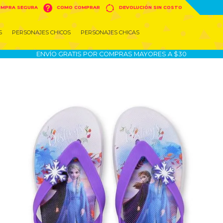


MPRA SEGURA
COMO COMPRAR
DEVOLUCIÓN SIN COSTO
S
PERSONAJES CHICOS
PERSONAJES CHICAS
ENVÍO GRATIS POR COMPRAS MAYORES A $30