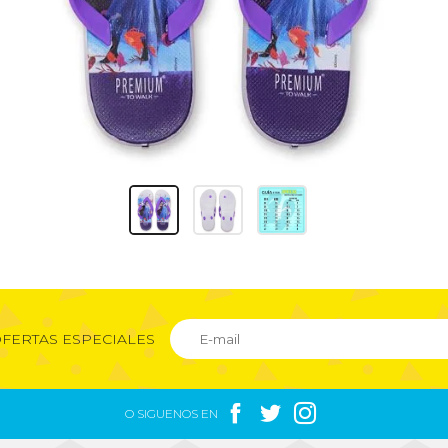
FERTAS ESPECIALES



O SIGUENOS EN