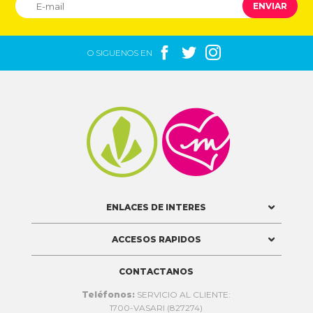
ENVIAR



O SIGUENOS EN


ENLACES DE INTERES
ACCESOS RAPIDOS
CONTACTANOS
Teléfonos:
SERVICIO AL CLIENTE:
1700-VASARI (827274)