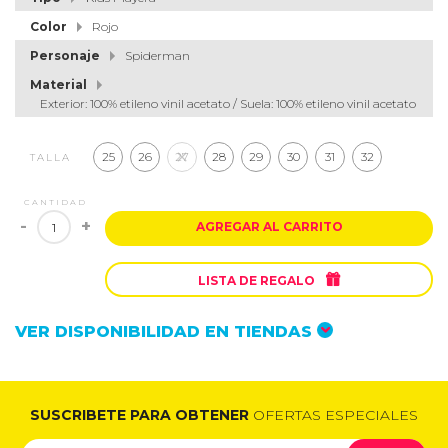
Color
Rojo
Personaje
Spiderman
Material
Exterior: 100% etileno vinil acetato / Suela: 100% etileno vinil acetato
25
26
27
28
29
30
31
32
TALLA
CANTIDAD
-
+
AGREGAR AL CARRITO

LISTA DE REGALO
VER DISPONIBILIDAD EN TIENDAS
SUSCRIBETE PARA OBTENER
OFERTAS ESPECIALES