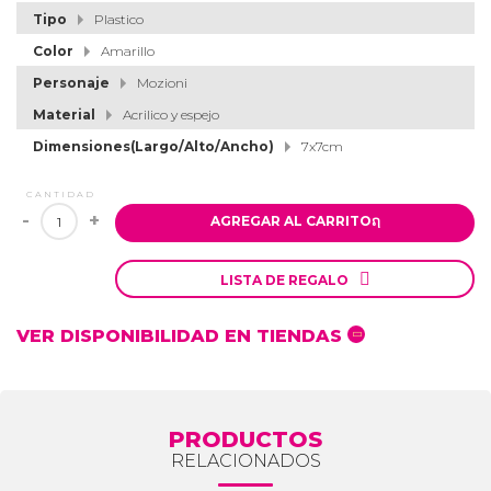
Tipo
Plastico
Color
Amarillo
Personaje
Mozioni
Material
Acrilico y espejo
Dimensiones(Largo/Alto/Ancho)
7x7cm
CANTIDAD
-
+
AGREGAR AL CARRITO
ຐ

LISTA DE REGALO
VER DISPONIBILIDAD EN TIENDAS
PRODUCTOS
RELACIONADOS