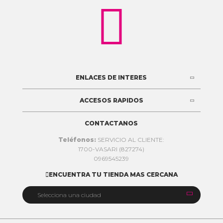

ENLACES DE INTERES
ACCESOS RAPIDOS
CONTACTANOS
Teléfonos:
SERVICIO AL CLIENTE:
1700-VASARI (827274)
0969545239
ENCUENTRA TU TIENDA MAS CERCANA


Selecciona una ciudad
Quito