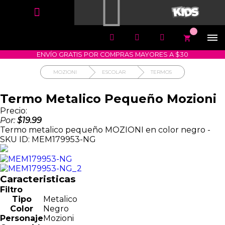


1700-VASARI (827274)
MIS PEDIDOS





COMPRA SEGURA
COMO COMPRAR
DEVOLUCIÓN SIN COSTO




ENVÍO GRATIS POR COMPRAS MAYORES A $30
MOZIONI
ESCOLAR
TERMOS
Termo Metalico Pequeño Mozioni
Precio:
Por:
$19.99
Termo metalico pequeño MOZIONI en color negro -
SKU ID: MEM179953-NG
Caracteristicas
Filtro
Tipo
Metalico
Color
Negro
Personaje
Mozioni