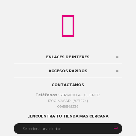

ENLACES DE INTERES
ACCESOS RAPIDOS
CONTACTANOS
Teléfonos:
SERVICIO AL CLIENTE:
1700-VASARI (827274)
0969545239
ENCUENTRA TU TIENDA MAS CERCANA


Selecciona una ciudad