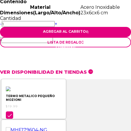
Contenido
Material
Acero Inoxidable
Dimensiones(Largo/Alto/Ancho)
23x6cx6 cm
Cantidad
-
+
AGREGAR AL CARRITO
ຐ
LISTA DE REGALO

COMPRAR
VER DISPONIBILIDAD EN TIENDAS
TERMO METALICO PEQUEÑO
MOZIONI
$19.99
