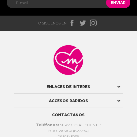
ENVIAR



O SIGUENOS EN

ENLACES DE INTERES
ACCESOS RAPIDOS
CONTACTANOS
Teléfonos:
SERVICIO AL CLIENTE:
1700-VASARI (827274)
0969545239