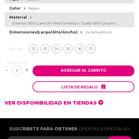
Color
Negro
Material
Exterior: 95% Cuero 5% Textil Sintético / Suela: 100% Caucho
Dimensiones(Largo/Alto/Ancho)
24.5x11xx9.5 cm
32
33
34
35
36
37
TALLA
CANTIDAD
-
+
AGREGAR AL CARRITO

LISTA DE REGALO
VER DISPONIBILIDAD EN TIENDAS
SUSCRIBETE PARA OBTENER
OFERTAS ESPECIALES