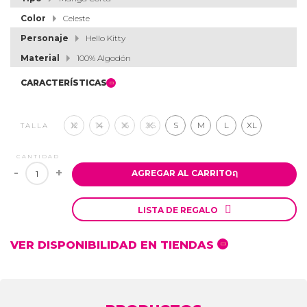
Color
Celeste
Personaje
Hello Kitty
Material
100% Algodón
CARACTERÍSTICAS
12
14
16
XS
S
M
L
XL
TALLA
CANTIDAD
-
+
AGREGAR AL CARRITO
ຐ

LISTA DE REGALO
VER DISPONIBILIDAD EN TIENDAS