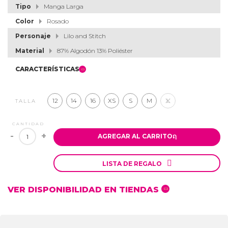
Tipo
Manga Larga
Color
Rosado
Personaje
Lilo and Stitch
Material
87% Algodón 13% Poliéster
CARACTERÍSTICAS
12
14
16
XS
S
M
L
TALLA
CANTIDAD
-
+
AGREGAR AL CARRITO
ຐ

LISTA DE REGALO
VER DISPONIBILIDAD EN TIENDAS