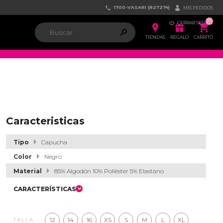
1700-VASARI (827274)


MIS PEDIDOS

CERRAR SESIÓN


ຐ

TIENDAS
REGALO
CARRITO
Caracteristicas
Tipo
Capucha
Color
Negro
Material
85% Algodón 10% Poliéster 5% Elastano
CARACTERÍSTICAS
12
14
16
XS
S
M
L
XL
TALLA