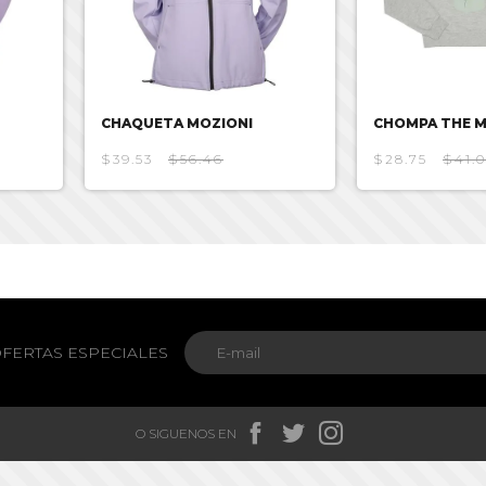
CHAQUETA MOZIONI
CHOMPA THE 
$39.53
$56.46
$28.75
$41.
FERTAS ESPECIALES



O SIGUENOS EN