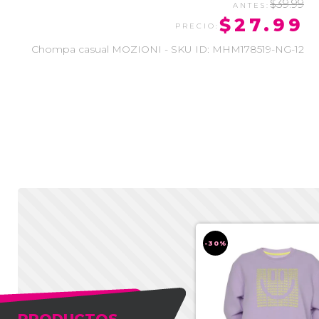
$39.99
$27.99
Chompa casual MOZIONI - SKU ID: MHM178519-NG-12
-30%
-30%
PRODUCTOS