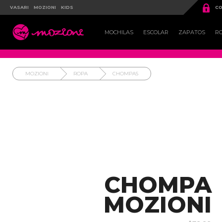

VASARI
MOZIONI
KIDS
CO

MOCHILAS
ESCOLAR
ZAPATOS
R
MOZIONI
ROPA
CHOMPAS
CHOMPA
MOZIONI