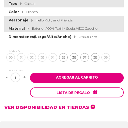
Tipo
Casual
Color
Blanco
Personaje
Hello Kitty and Friends
Material
Exterior: 100% Textil / Suela: %100 Caucho
Dimensiones(Largo/Alto/Ancho)
25x10x9 cm
TALLA
30
31
32
33
34
35
36
37
38
39
CANTIDAD
-
+
AGREGAR AL CARRITO

LISTA DE REGALO
VER DISPONIBILIDAD EN TIENDAS