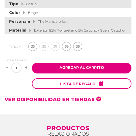
Tipo
Casual
Color
Beige
Personaje
The Mandalorian
Material
Exterior: 95% Poliuretano 5% Caucho / Suela: Caucho
35
36
37
38
39
TALLA
CANTIDAD
-
+
AGREGAR AL CARRITO

LISTA DE REGALO
VER DISPONIBILIDAD EN TIENDAS
PRODUCTOS
RELACIONADOS