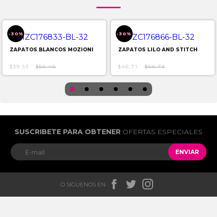
-30%
-30%
ZAPATOS BLANCOS MOZIONI
ZAPATOS LILO AND STITCH
$39.53
$56.46
$46.71
$66.73
SUSCRIBETE PARA OBTENER
OFERTAS ESPECIALES
ENVIAR



O SIGUENOS EN