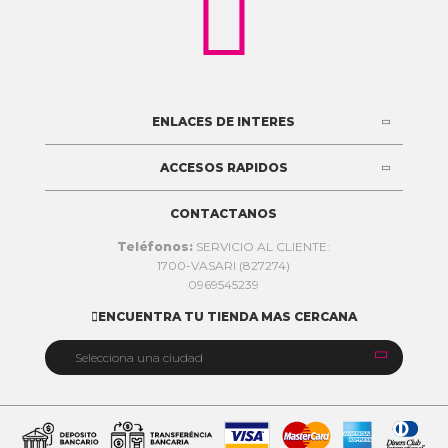

ENLACES DE INTERES
ACCESOS RAPIDOS
CONTACTANOS
Teléfonos:
SERVICIO AL CLIENTE:
1700-VASARI (827274)
0969545239
ENCUENTRA TU TIENDA MAS CERCANA


Selecciona una ciudad
Quito
Cuenca