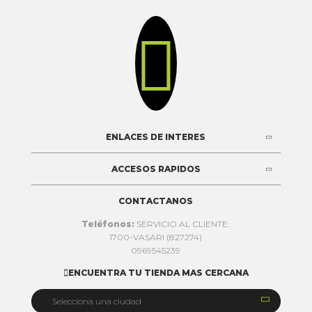

ENLACES DE INTERES
ACCESOS RAPIDOS
CONTACTANOS
Teléfonos:
SERVICIO AL CLIENTE:
1700-VASARI (827274)
0969545239
ENCUENTRA TU TIENDA MAS CERCANA


Selecciona una ciudad