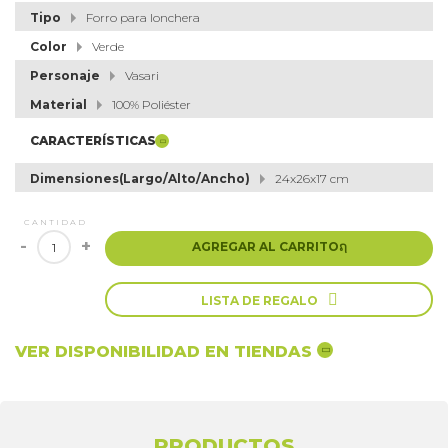
Tipo
Forro para lonchera
Color
Verde
Personaje
Vasari
Material
100% Poliéster
CARACTERÍSTICAS
Dimensiones(Largo/Alto/Ancho)
24x26x17 cm
CANTIDAD
-
+
AGREGAR AL CARRITO
ຐ

LISTA DE REGALO
VER DISPONIBILIDAD EN TIENDAS
PRODUCTOS