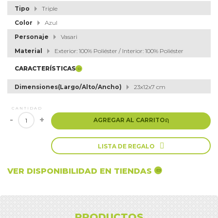
Tipo
Triple
Color
Azul
Personaje
Vasari
Material
Exterior: 100% Poliéster / Interior: 100% Poliéster
CARACTERÍSTICAS
Dimensiones(Largo/Alto/Ancho)
23x12x7 cm
CANTIDAD
-
+
AGREGAR AL CARRITO
ຐ

LISTA DE REGALO
VER DISPONIBILIDAD EN TIENDAS
PRODUCTOS