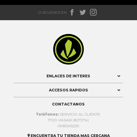



O SIGUENOS EN

ENLACES DE INTERES
ACCESOS RAPIDOS
CONTACTANOS
Teléfonos:
SERVICIO AL CLIENTE:
1700-VASARI (827274)
0969545239
ENCUENTRA TU TIENDA MAS CERCANA
