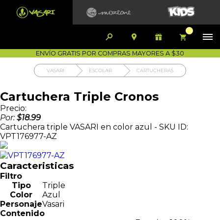


1700-VASARI (827274)
MIS PEDIDOS









COMPRA SEGURA
COMO COMPRAR
DEVOLUCIÓN SIN COSTO
ENVÍO GRATIS POR COMPRAS MAYORES A $30
VASARI
ESCOLAR
CARTUCHERAS
Cartuchera Triple Cronos
Precio:
Por:
$18.99
Cartuchera triple VASARI en color azul - SKU ID:
VPT176977-AZ
Caracteristicas
Filtro
Tipo
Triple
Color
Azul
Personaje
Vasari
Contenido