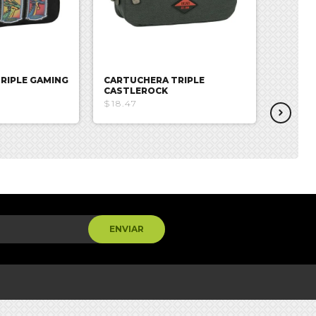
RIPLE GAMING
CARTUCHERA TRIPLE
CARTU
CASTLEROCK
SURVI
$18.47
$18.99
ENVIAR