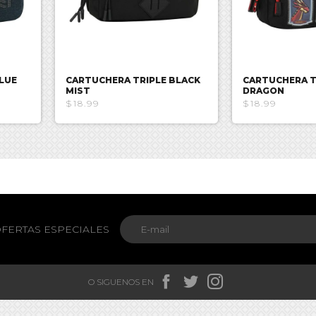
LUE
CARTUCHERA TRIPLE BLACK
CARTUCHERA T
MIST
DRAGON
$18.99
$18.99
FERTAS ESPECIALES



O SIGUENOS EN