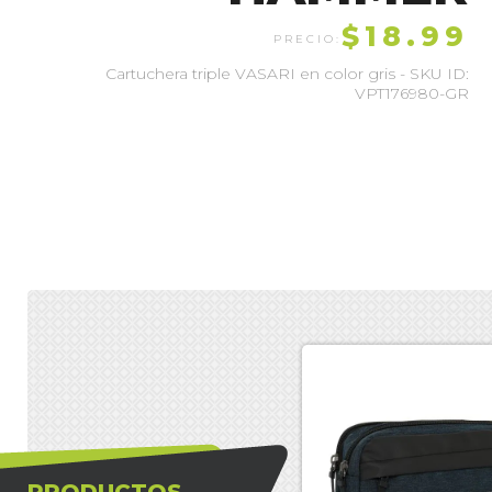
$18.99
Cartuchera triple VASARI en color gris - SKU ID:
VPT176980-GR
PRODUCTOS