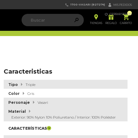
1700-VASARI (827274)


MIS PEDIDOS

CERRAR SESIÓN


ຐ

TIENDAS
REGALO
CARRITO
Caracteristicas
Tipo
Triple
Color
Gris
Personaje
Vasari
Material
Exterior: 90% Nylon 10% Poliuretano / Interior: 100% Poliéster
CARACTERÍSTICAS