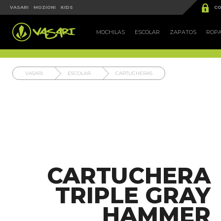


VASARI
MOZIONI
KIDS
CO
MOCHILAS
ESCOLAR
ZAPATOS
ROP
VASARI
ESCOLAR
CARTUCHERAS
CARTUCHERA
TRIPLE GRAY
HAMMER