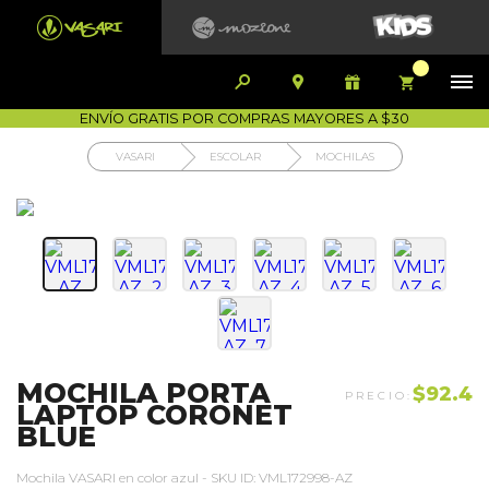


1700-VASARI (827274)
MIS PEDIDOS









COMPRA SEGURA
COMO COMPRAR
DEVOLUCIÓN SIN COSTO
ENVÍO GRATIS POR COMPRAS MAYORES A $30
VASARI
ESCOLAR
MOCHILAS
MOCHILA PORTA
$92.4
LAPTOP CORONET
BLUE
Mochila VASARI en color azul - SKU ID: VML172998-AZ