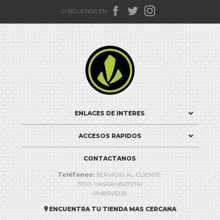



O SIGUENOS EN

ENLACES DE INTERES
ACCESOS RAPIDOS
CONTACTANOS
Teléfonos:
SERVICIO AL CLIENTE:
1700-VASARI (827274)
0969545239
ENCUENTRA TU TIENDA MAS CERCANA
