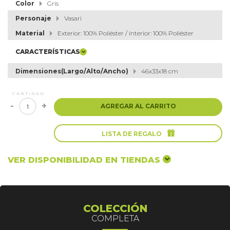
Color
Gris
Personaje
Vasari
Material
Exterior: 100% Poliéster / Interior: 100% Poliéster
CARACTERÍSTICAS
Dimensiones(Largo/Alto/Ancho)
46x33x18 cm
CANTIDAD
-
+
AGREGAR AL CARRITO

LISTA DE REGALO
VER DISPONIBILIDAD EN TIENDAS
COLECCIÓN
COMPLETA