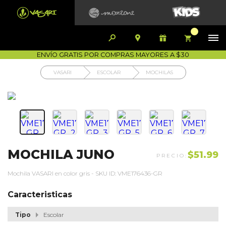


1700-VASARI (827274)
MIS PEDIDOS









COMPRA SEGURA
COMO COMPRAR
DEVOLUCIÓN SIN COSTO
ENVÍO GRATIS POR COMPRAS MAYORES A $30
VASARI
ESCOLAR
MOCHILAS
MOCHILA JUNO
$51.99
Mochila VASARI en color gris - SKU ID: VME176436-GR
Caracteristicas
Tipo
Escolar