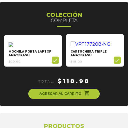
COLECCIÓN
COMPLETA
MOCHILA PORTA LAPTOP
CARTUCHERA TRIPLE
AMATERASU
AMATERASU


$99.99
$18.99
$118.98
TOTAL:
ຐ
AGREGAR AL CARRITO
PRODUCTOS