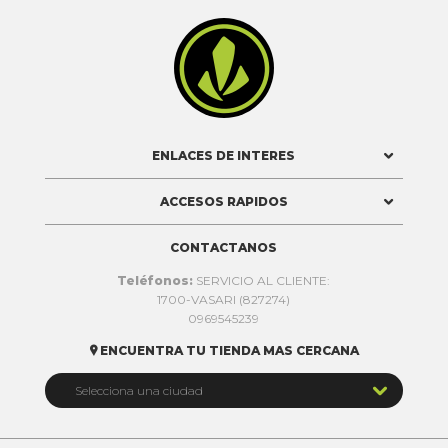

ENLACES DE INTERES
ACCESOS RAPIDOS
CONTACTANOS
Teléfonos:
SERVICIO AL CLIENTE:
1700-VASARI (827274)
0969545239
ENCUENTRA TU TIENDA MAS CERCANA


Selecciona una ciudad
Quito