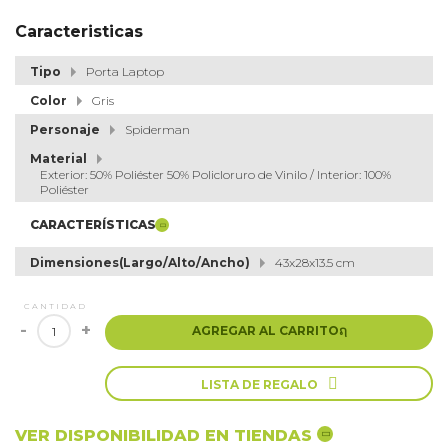
Caracteristicas
Tipo
Porta Laptop
Color
Gris
Personaje
Spiderman
Material
Exterior: 50% Poliéster 50% Policloruro de Vinilo / Interior: 100%
Poliéster
CARACTERÍSTICAS
Dimensiones(Largo/Alto/Ancho)
43x28x13.5 cm
CANTIDAD
-
+
AGREGAR AL CARRITO
ຐ

LISTA DE REGALO
VER DISPONIBILIDAD EN TIENDAS