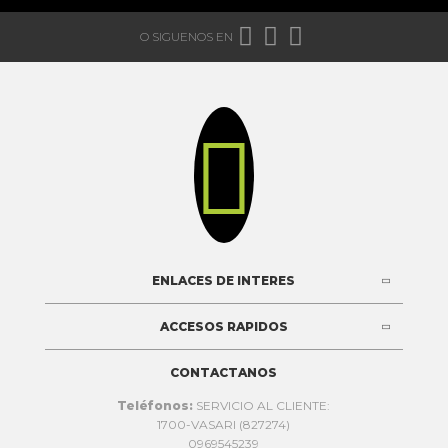



O SIGUENOS EN

ENLACES DE INTERES
ACCESOS RAPIDOS
CONTACTANOS
Teléfonos:
SERVICIO AL CLIENTE:
1700-VASARI (827274)
0969545239