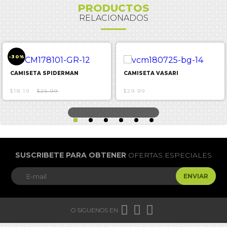
PRODUCTOS
RELACIONADOS
-30%
CAMISETA SPIDERMAN
CAMISETA VASARI
$18.19
$25.99
$29.99
SUSCRIBETE PARA OBTENER
OFERTAS ESPECIALES
ENVIAR



O SIGUENOS EN