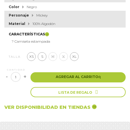
Color
Negro
Personaje
Mickey
Material
100% Algodón
CARACTERÍSTICAS
? Camiseta estampada
XS
S
M
L
XL
TALLA
CANTIDAD
-
+
AGREGAR AL CARRITO
ຐ

LISTA DE REGALO
VER DISPONIBILIDAD EN TIENDAS