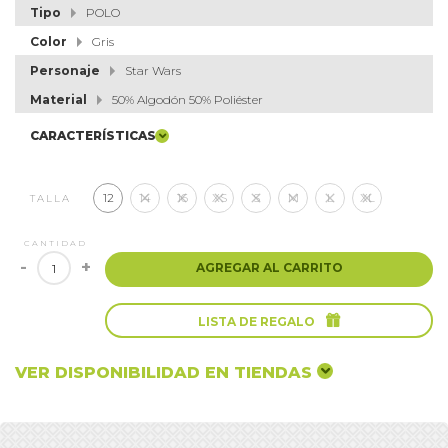
Tipo
POLO
Color
Gris
Personaje
Star Wars
Material
50% Algodón 50% Poliéster
CARACTERÍSTICAS
12
14
16
XS
S
M
L
XL
TALLA
CANTIDAD
-
+
AGREGAR AL CARRITO

LISTA DE REGALO
VER DISPONIBILIDAD EN TIENDAS