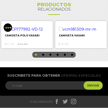
PRODUCTOS
RELACIONADOS
-30%
CAMISETA POLO VASARI
CAMISETA VASARI
$21.56
$30.80
$19.99
SUSCRIBETE PARA OBTENER
OFERTAS ESPECIALES
ENVIAR



O SIGUENOS EN