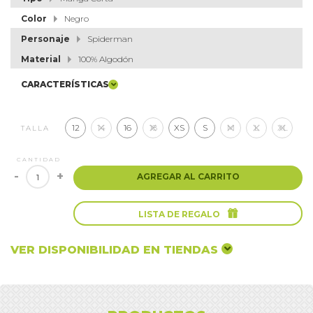
Color
Negro
Personaje
Spiderman
Material
100% Algodón
CARACTERÍSTICAS
12
14
16
18
XS
S
M
L
XL
TALLA
CANTIDAD
-
+
AGREGAR AL CARRITO

LISTA DE REGALO
VER DISPONIBILIDAD EN TIENDAS