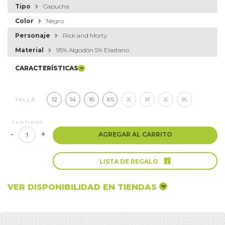
Tipo
Capucha
Color
Negro
Personaje
Rick and Morty
Material
95% Algodón 5% Elastano
CARACTERÍSTICAS
12
14
16
XS
S
M
L
XL
TALLA
CANTIDAD
-
+
AGREGAR AL CARRITO

LISTA DE REGALO
VER DISPONIBILIDAD EN TIENDAS