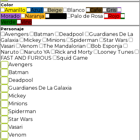
Color
Amarillo
Azul
Beige
Blanco
Cafe
Gris
Morado
Naranja
Negro
Palo de Rosa
Rojo
Verde
Vino
Personaje
Avengers
Batman
Deadpool
Guardianes De La
Galaxia
Mickey
Minions
Spiderman
Star Wars
Vasari
Venom
The Mandalorian
Bob Esponja
Naruto
Naruto YA
Rick and Morty
Looney Tunes
FAST AND FURIOUS
Squid Game
Avengers
Batman
Deadpool
Guardianes De La Galaxia
Mickey
Minions
Spiderman
Star Wars
Vasari
Venom