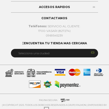
ACCESOS RAPIDOS
CONTACTANOS
Teléfonos:
SERVICIO AL CLIENTE:
1700-VASARI (827274)
0969545239
ENCUENTRA TU TIENDA MAS CERCANA


Selecciona una ciudad
Quito
Cuenca
Daule
Ibarra
Ambato
PAGINA SEGURA:
| © COPYRIGHT 2025. TODOS LOS DERECHOS RESERVADOS A GRUPO PALMON | EMPOWERED BY:
Riobamba