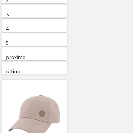
2
3
4
5
próximo
último