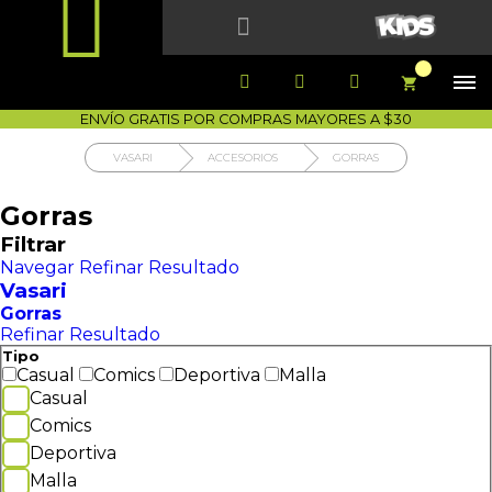


1700-VASARI (827274)
MIS PEDIDOS





COMPRA SEGURA
COMO COMPRAR
DEVOLUCIÓN SIN COSTO




ENVÍO GRATIS POR COMPRAS MAYORES A $30
VASARI
ACCESORIOS
GORRAS
Gorras
Filtrar
Navegar
Refinar Resultado
Vasari
Gorras
Refinar Resultado
Tipo
Casual
Comics
Deportiva
Malla
Casual
Comics
Deportiva
Malla