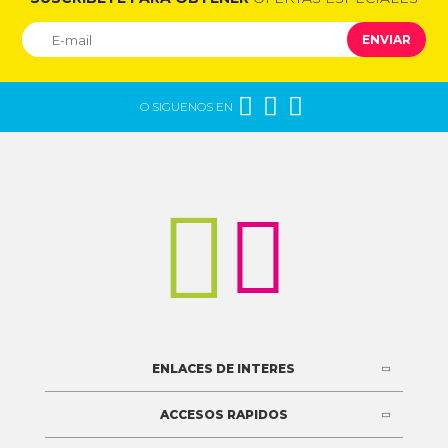
ENVIAR



O SIGUENOS EN


ENLACES DE INTERES
ACCESOS RAPIDOS