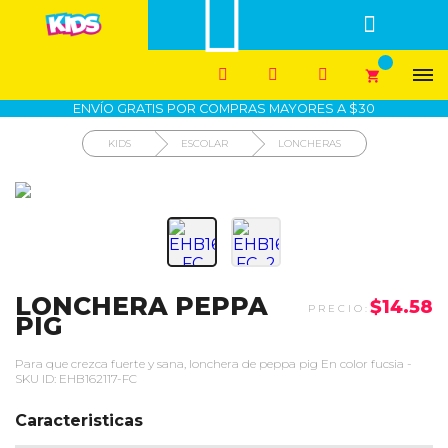


1700-VASARI (827274)
MIS PEDIDOS





COMPRA SEGURA
COMO COMPRAR
DEVOLUCIÓN SIN COSTO




ENVÍO GRATIS POR COMPRAS MAYORES A $30
KIDS
ESCOLAR
LONCHERAS
LONCHERA PEPPA
$14.58
PIG
Para que crezca fuerte y sana, lonchera de peppa pig En color fucsia -
SKU ID: EHB162117-FC
Caracteristicas