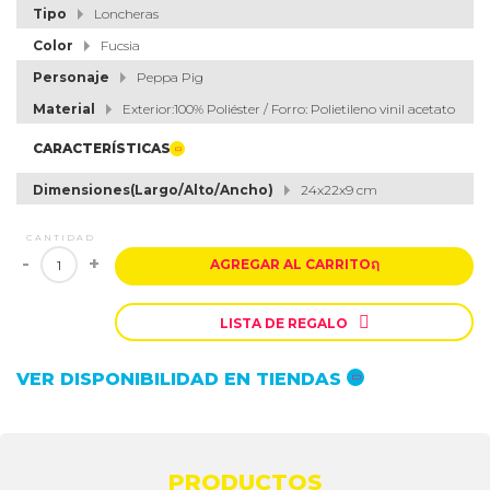
Tipo
Loncheras
Color
Fucsia
Personaje
Peppa Pig
Material
Exterior:100% Poliéster / Forro: Polietileno vinil acetato
CARACTERÍSTICAS
Dimensiones(Largo/Alto/Ancho)
24x22x9 cm
CANTIDAD
-
+
AGREGAR AL CARRITO
ຐ

LISTA DE REGALO
VER DISPONIBILIDAD EN TIENDAS
PRODUCTOS