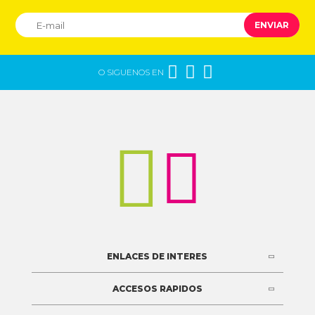
ENVIAR



O SIGUENOS EN


ENLACES DE INTERES
ACCESOS RAPIDOS