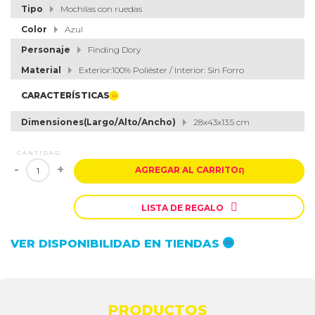
Tipo
Mochilas con ruedas
Color
Azul
Personaje
Finding Dory
Material
Exterior:100% Poliéster / Interior: Sin Forro
CARACTERÍSTICAS
Dimensiones(Largo/Alto/Ancho)
28x43x13.5 cm
CANTIDAD
-
+
AGREGAR AL CARRITO
ຐ

LISTA DE REGALO
VER DISPONIBILIDAD EN TIENDAS
PRODUCTOS