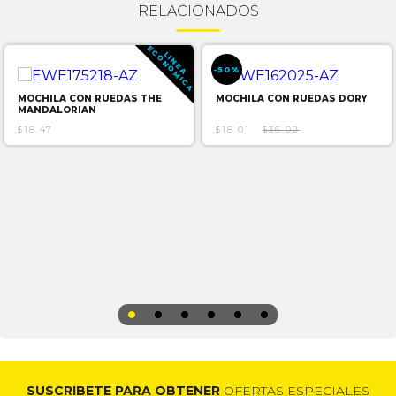
RELACIONADOS
E
A
L
I
N
E
A
C
O
N
O
M
I
C
-50%
MOCHILA CON RUEDAS THE
MOCHILA CON RUEDAS DORY
MANDALORIAN
$18.47
$18.01
$36.02
SUSCRIBETE PARA OBTENER
OFERTAS ESPECIALES