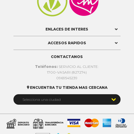


ENLACES DE INTERES
ACCESOS RAPIDOS
CONTACTANOS
Teléfonos:
SERVICIO AL CLIENTE:
1700-VASARI (827274)
0969545239
ENCUENTRA TU TIENDA MAS CERCANA


Selecciona una ciudad
Quito
Cuenca
Daule