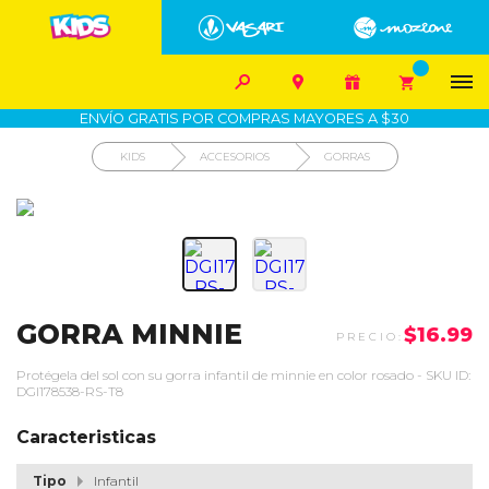


1700-VASARI (827274)
MIS PEDIDOS









COMPRA SEGURA
COMO COMPRAR
DEVOLUCIÓN SIN COSTO
ENVÍO GRATIS POR COMPRAS MAYORES A $30
KIDS
ACCESORIOS
GORRAS
GORRA MINNIE
$16.99
Protégela del sol con su gorra infantil de minnie en color rosado - SKU ID:
DGI178538-RS-T8
Caracteristicas
Tipo
Infantil