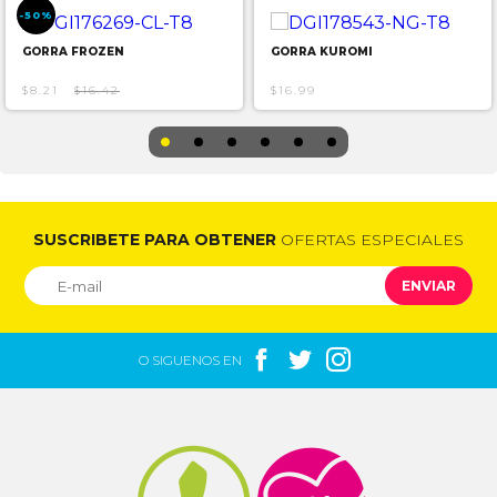
-50%
GORRA FROZEN
GORRA KUROMI
$8.21
$16.42
$16.99
SUSCRIBETE PARA OBTENER
OFERTAS ESPECIALES
ENVIAR



O SIGUENOS EN