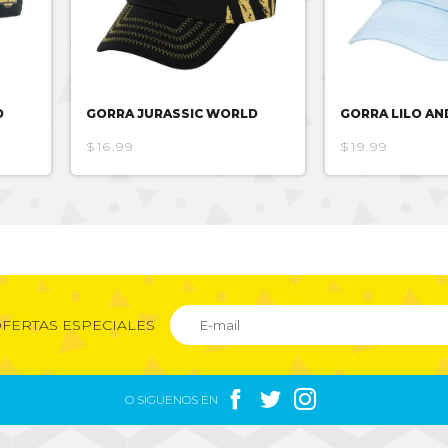
D
GORRA JURASSIC WORLD
GORRA LILO AN
$16.99
$19.99
FERTAS ESPECIALES



O SIGUENOS EN