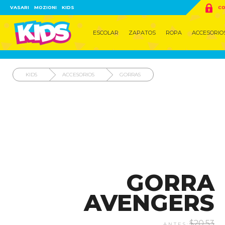

VASARI
MOZIONI
KIDS
CO
ESCOLAR
ZAPATOS
ROPA
ACCESORIO
KIDS
ACCESORIOS
GORRAS
GORRA
AVENGERS
$20.53