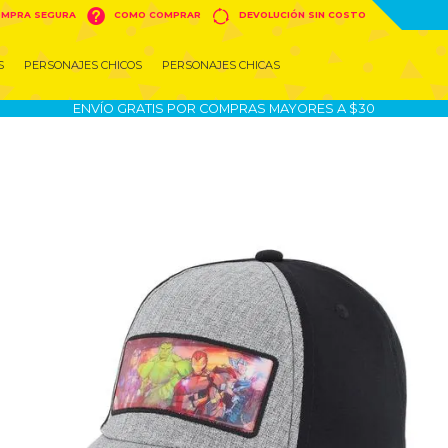


MPRA SEGURA
COMO COMPRAR
DEVOLUCIÓN SIN COSTO
S
PERSONAJES CHICOS
PERSONAJES CHICAS
ENVÍO GRATIS POR COMPRAS MAYORES A $30