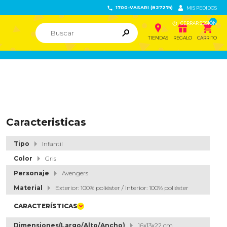
1700-VASARI (827274)


MIS PEDIDOS

CERRAR SESIÓN


ຐ

TIENDAS
REGALO
CARRITO
Caracteristicas
Tipo
Infantil
Color
Gris
Personaje
Avengers
Material
Exterior: 100% poliéster / Interior: 100% poliéster
CARACTERÍSTICAS
Dimensiones(Largo/Alto/Ancho)
16x13x22 cm