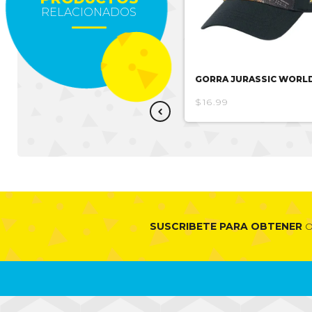
RELACIONADOS
GORRA VASARI
GORRA JURASSIC WORL
$14.77
$16.99
SUSCRIBETE PARA OBTENER
O