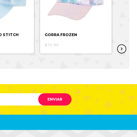
D STITCH
GORRA FROZEN
GORRA
$15.99
$14.36
ENVIAR