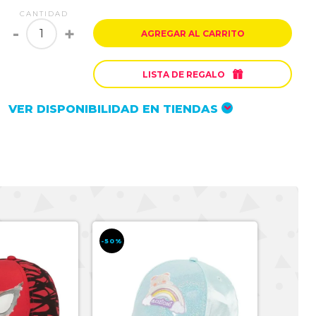
CANTIDAD
-
+
AGREGAR AL CARRITO

LISTA DE REGALO
VER DISPONIBILIDAD EN TIENDAS
-50%