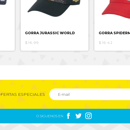
GORRA JURASSIC WORLD
GORRA SPIDER
$16.99
$16.42
FERTAS ESPECIALES



O SIGUENOS EN