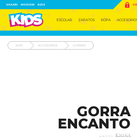

VASARI
MOZIONI
KIDS
CO
ESCOLAR
ZAPATOS
ROPA
ACCESORIO
KIDS
ACCESORIOS
GORRAS
GORRA
ENCANTO
$20.53