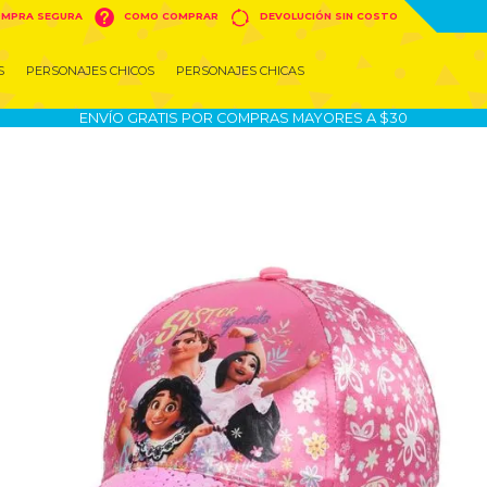


MPRA SEGURA
COMO COMPRAR
DEVOLUCIÓN SIN COSTO
S
PERSONAJES CHICOS
PERSONAJES CHICAS
ENVÍO GRATIS POR COMPRAS MAYORES A $30