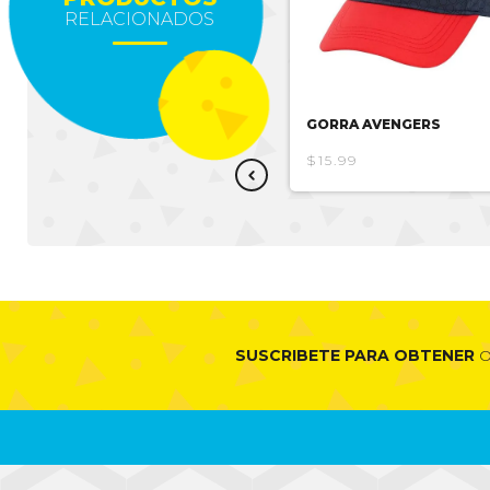
RELACIONADOS
GORRA BIA
GORRA AVENGERS
$6.69
$13.38
$15.99
SUSCRIBETE PARA OBTENER
O