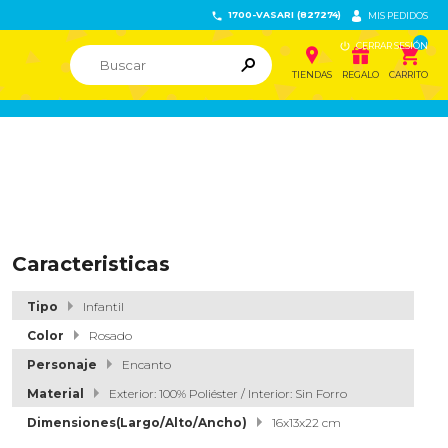
1700-VASARI (827274)


MIS PEDIDOS

CERRAR SESIÓN


ຐ

TIENDAS
REGALO
CARRITO
Caracteristicas
Tipo
Infantil
Color
Rosado
Personaje
Encanto
Material
Exterior: 100% Poliéster / Interior: Sin Forro
Dimensiones(Largo/Alto/Ancho)
16x13x22 cm